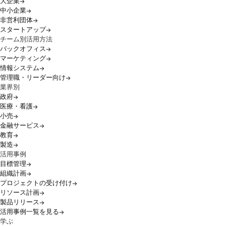
大企業
中小企業
非営利団体
スタートアップ
チーム別活用方法
バックオフィス
マーケティング
情報システム
管理職・リーダー向け
業界別
政府
医療・看護
小売
金融サービス
教育
製造
活用事例
目標管理
組織計画
プロジェクトの受け付け
リソース計画
製品リリース
活用事例一覧を見る
学ぶ