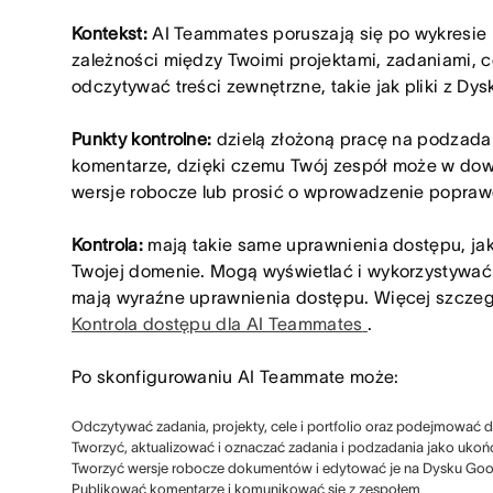
Kontekst:
AI Teammates poruszają się po wykresie
zależności między Twoimi projektami, zadaniami, ce
odczytywać treści zewnętrzne, takie jak pliki z Dy
Punkty kontrolne:
dzielą złożoną pracę na podzada
komentarze, dzięki czemu Twój zespół może w d
wersje robocze lub prosić o wprowadzenie popraw
Kontrola:
mają takie same uprawnienia dostępu, ja
Twojej domenie. Mogą wyświetlać i wykorzystywać t
mają wyraźne uprawnienia dostępu. Więcej szcze
Kontrola dostępu dla AI Teammates
.
Po skonfigurowaniu AI Teammate może:
Odczytywać zadania, projekty, cele i portfolio oraz podejmować dz
Tworzyć, aktualizować i oznaczać zadania i podzadania jako uko
Tworzyć wersje robocze dokumentów i edytować je na Dysku Goog
Publikować komentarze i komunikować się z zespołem