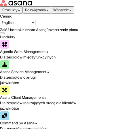
Produkty
Rozwiązania
Wsparcie
Cennik
Załóż konto
Uruchom Asanę
Rozszerzenie planu
Produkty
Agentic Work Management
Dla zespołów międzyfunkcyjnych
Asana Service Management
Dla zespołów obsługi
już wkrótce
Asana Client Management
Dla zespołów realizujących pracę dla klientów
już wkrótce
Command by Asana
Dla zespołów programistów