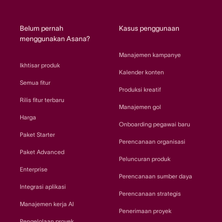
home
Belum pernah
Kasus penggunaan
menggunakan Asana?
Manajemen kampanye
Ikhtisar produk
Kalender konten
Semua fitur
Produksi kreatif
Rilis fitur terbaru
Manajemen gol
Harga
Onboarding pegawai baru
Paket Starter
Perencanaan organisasi
Paket Advanced
Peluncuran produk
Enterprise
Perencanaan sumber daya
Integrasi aplikasi
Perencanaan strategis
Manajemen kerja AI
Penerimaan proyek
Pengelolaan proyek