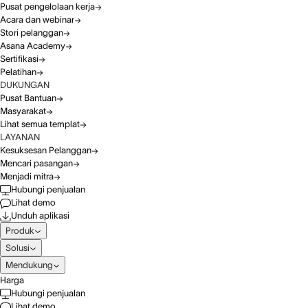
Pusat pengelolaan kerja
Acara dan webinar
Stori pelanggan
Asana Academy
Sertifikasi
Pelatihan
DUKUNGAN
Pusat Bantuan
Masyarakat
Lihat semua templat
LAYANAN
Kesuksesan Pelanggan
Mencari pasangan
Menjadi mitra
Hubungi penjualan
Lihat demo
Unduh aplikasi
Produk
Solusi
Mendukung
Harga
Hubungi penjualan
Lihat demo