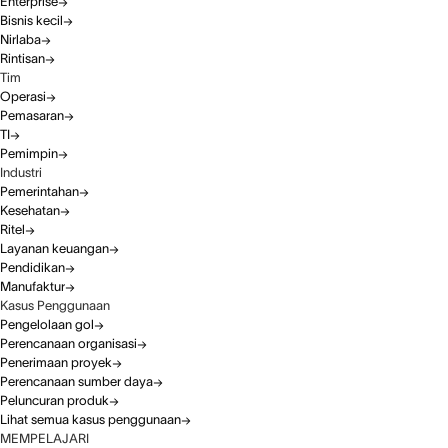
Enterprise
Bisnis kecil
Nirlaba
Rintisan
Tim
Operasi
Pemasaran
TI
Pemimpin
Industri
Pemerintahan
Kesehatan
Ritel
Layanan keuangan
Pendidikan
Manufaktur
Kasus Penggunaan
Pengelolaan gol
Perencanaan organisasi
Penerimaan proyek
Perencanaan sumber daya
Peluncuran produk
Lihat semua kasus penggunaan
MEMPELAJARI