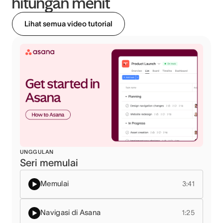
hitungan menit
Lihat semua video tutorial
UNGGULAN
Seri memulai
Memulai
3:41
Navigasi di Asana
1:25