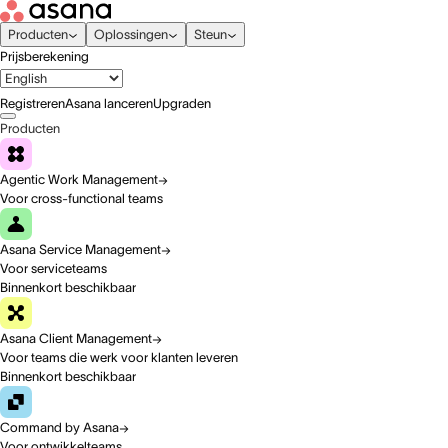
Producten
Oplossingen
Steun
Prijsberekening
Registreren
Asana lanceren
Upgraden
Producten
Agentic Work Management
Voor cross-functional teams
Asana Service Management
Voor serviceteams
Binnenkort beschikbaar
Asana Client Management
Voor teams die werk voor klanten leveren
Binnenkort beschikbaar
Command by Asana
Voor ontwikkelteams