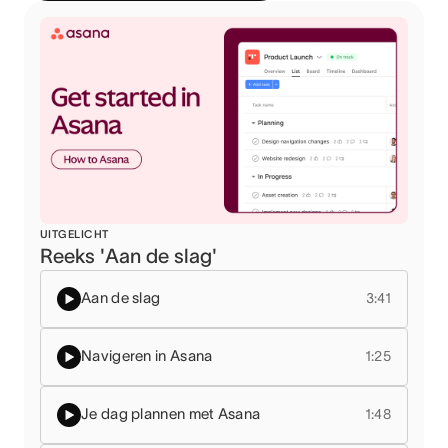
UITGELICHT
Reeks 'Aan de slag'
Aan de slag
3:41
Navigeren in Asana
1:25
Je dag plannen met Asana
1:48