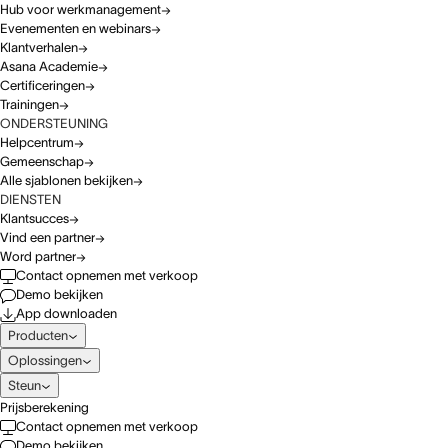
Hub voor werkmanagement
Evenementen en webinars
Klantverhalen
Asana Academie
Certificeringen
Trainingen
ONDERSTEUNING
Helpcentrum
Gemeenschap
Alle sjablonen bekijken
DIENSTEN
Klantsucces
Vind een partner
Word partner
Contact opnemen met verkoop
Demo bekijken
App downloaden
Producten
Oplossingen
Steun
Prijsberekening
Contact opnemen met verkoop
Demo bekijken