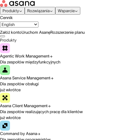
Produkty
Rozwiązania
Wsparcie
Cennik
Załóż konto
Uruchom Asanę
Rozszerzenie planu
Produkty
Agentic Work Management
Dla zespołów międzyfunkcyjnych
Asana Service Management
Dla zespołów obsługi
już wkrótce
Asana Client Management
Dla zespołów realizujących pracę dla klientów
już wkrótce
Command by Asana
Dla zespołów programistów