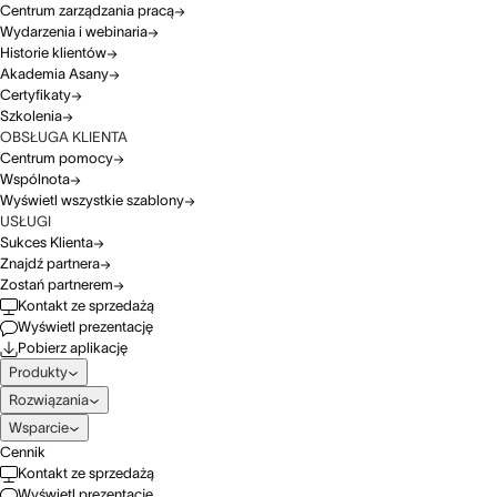
Centrum zarządzania pracą
Wydarzenia i webinaria
Historie klientów
Akademia Asany
Certyfikaty
Szkolenia
OBSŁUGA KLIENTA
Centrum pomocy
Wspólnota
Wyświetl wszystkie szablony
USŁUGI
Sukces Klienta
Znajdź partnera
Zostań partnerem
Kontakt ze sprzedażą
Wyświetl prezentację
Pobierz aplikację
Produkty
Rozwiązania
Wsparcie
Cennik
Kontakt ze sprzedażą
Wyświetl prezentację