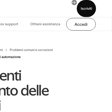
Iscriviti
ov support
Ottieni assistenza
Accedi
uarda la demo
Scarica l’app
mi
Problemi comuni e correzioni
di automazione
enti
nto delle
i