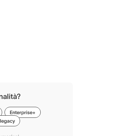
nalità?
Enterprise+
 legacy