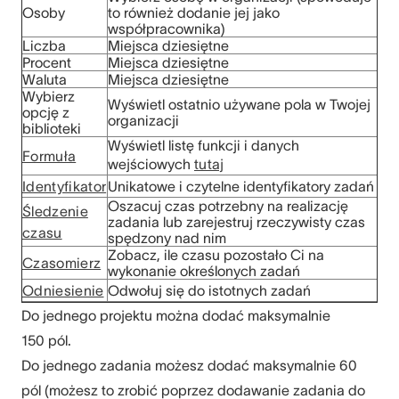
Osoby
to również dodanie jej jako
współpracownika)
Liczba
Miejsca dziesiętne
Procent
Miejsca dziesiętne
Waluta
Miejsca dziesiętne
Wybierz
Wyświetl ostatnio używane pola w Twojej
opcję z
organizacji
biblioteki
Wyświetl listę funkcji i danych
Formuła
wejściowych
tutaj
Identyfikator
Unikatowe i czytelne identyfikatory zadań
Oszacuj czas potrzebny na realizację
Śledzenie
zadania lub zarejestruj rzeczywisty czas
czasu
spędzony nad nim
Zobacz, ile czasu pozostało Ci na
Czasomierz
wykonanie określonych zadań
Odniesienie
Odwołuj się do istotnych zadań
Do jednego projektu można dodać maksymalnie
150 pól.
Do jednego zadania możesz dodać maksymalnie 60
pól (możesz to zrobić poprzez dodawanie zadania do