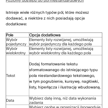
Poziomy dostępu do pól niestandardowych
Istnieje wiele różnych typów pól, które możesz
dodawać, a niektóre z nich posiadają opcje
dodatkowe:
Pole
Opcja
dodatkowa
Wybór
Elementy listy rozwijanej, umożliwiają
pojedynczy
wybór pojedynczy dla każdego pola
Wybór
Elementy listy rozwijanej, umożliwiają
wielokrotny
wybór wielokrotny dla każdego pola
Dodaj formatowanie tekstu
sformatowanego do istniejącego typu
Tekst
pola niestandardowego tekstowego,
w tym pogrubienie, kursywę, nagłówki,
listy, hiperłącza i ilustrację wbudowaną.
Wybierz datę inną, niż data wykonania
Data
zadania
Wybierz osobę w organizacji (spowoduje