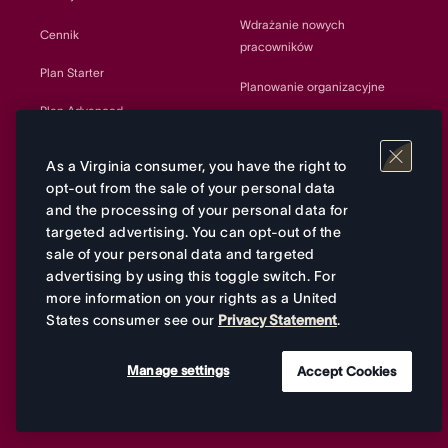
Wdrażanie nowych
Cennik
pracowników
Plan Starter
Planowanie organizacyjne
Plan Advanced
Wprowadzanie nowych
produktów na rynek
Plan Enterprise
As a Virginia consumer, you have the right to
opt-out from the sale of your personal data
Integracje z aplikacjami
Planowanie zasobów
and the processing of your personal data for
Zarządzanie pracą z użyciem
Planowanie strategiczne
targeted advertising. You can opt-out of the
AI
sale of your personal data and targeted
Źródło dodawania projektów
advertising by using this toggle switch. For
Zarządzanie projektami
more information on your rights as a United
Zarządzanie zadaniami
States consumer see our
Privacy Statement
.
Zarządzanie zasobami
Wszystkie przykłady
zastosowania
Manage settings
Accept Cookies