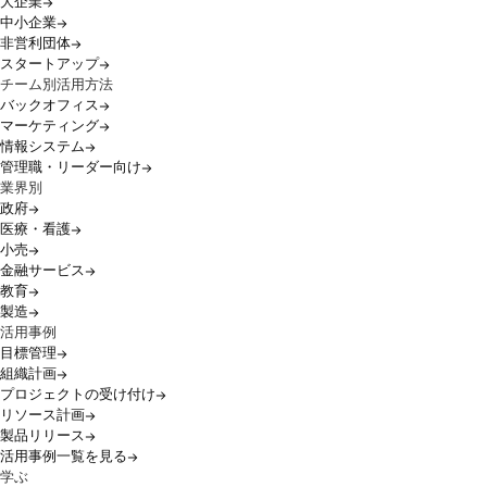
大企業
中小企業
非営利団体
スタートアップ
チーム別活用方法
バックオフィス
マーケティング
情報システム
管理職・リーダー向け
業界別
政府
医療・看護
小売
金融サービス
教育
製造
活用事例
目標管理
組織計画
プロジェクトの受け付け
リソース計画
製品リリース
活用事例一覧を見る
学ぶ