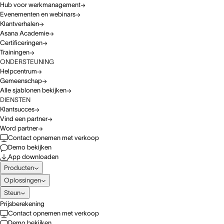
Hub voor werkmanagement
Evenementen en webinars
Klantverhalen
Asana Academie
Certificeringen
Trainingen
ONDERSTEUNING
Helpcentrum
Gemeenschap
Alle sjablonen bekijken
DIENSTEN
Klantsucces
Vind een partner
Word partner
Contact opnemen met verkoop
Demo bekijken
App downloaden
Producten
Oplossingen
Steun
Prijsberekening
Contact opnemen met verkoop
Demo bekijken