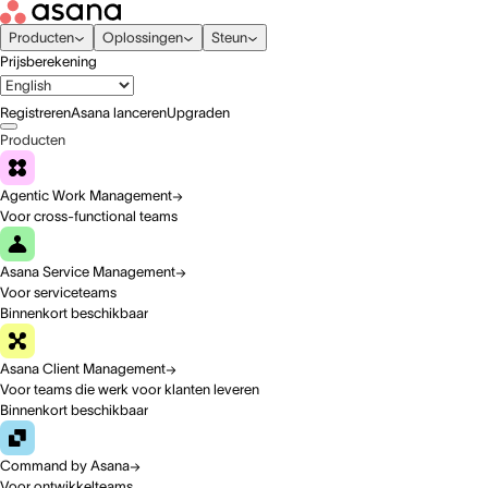
Producten
Oplossingen
Steun
Prijsberekening
Registreren
Asana lanceren
Upgraden
Producten
Agentic Work Management
Voor cross-functional teams
Asana Service Management
Voor serviceteams
Binnenkort beschikbaar
Asana Client Management
Voor teams die werk voor klanten leveren
Binnenkort beschikbaar
Command by Asana
Voor ontwikkelteams