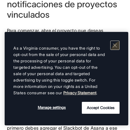
notificaciones de proyectos
vinculados
Para comenzar, abre el proyecto que deseas
conectar y haz clic en
Editar ajustes del proyecto
. A
continuación, ve a la pestaña
Notificaciones
y
As a Virginia consumer, you have the right to
selecciona
Agregar canal
debajo de
Slack
. Sigue las
opt-out from the sale of your personal data and
instrucciones para elegir el canal de Slack al que
the processing of your personal data for
deseas que se envíen las notificaciones.
targeted advertising. You can opt-out of the
sale of your personal data and targeted
Puedes elegir de forma detallada qué tipos de
advertising by using this toggle switch. For
notificaciones se envían a tu canal de Slack. Esto
more information on your rights as a United
States consumer see our
Privacy Statement
.
permite que tu equipo reciba solo las
actualizaciones que sean más relevantes para ellos,
lo que reduce el ruido y mantiene la visibilidad.
Manage settings
Accept Cookies
Si te estás conectando a un canal privado de Slack,
primero debes agregar el Slackbot de Asana a ese