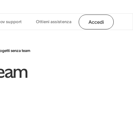
ov support
Ottieni assistenza
Accedi
ogetti senza team
team