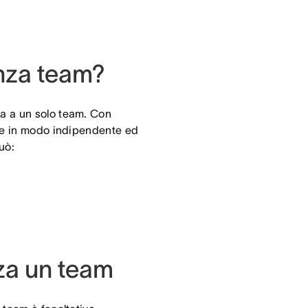
enza team?
a a un solo team. Con
ere in modo indipendente ed
uò:
za un team