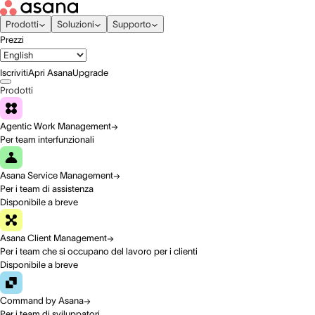
Prodotti
Soluzioni
Supporto
Prezzi
Iscriviti
Apri Asana
Upgrade
Prodotti
Agentic Work Management
Per team interfunzionali
Asana Service Management
Per i team di assistenza
Disponibile a breve
Asana Client Management
Per i team che si occupano del lavoro per i clienti
Disponibile a breve
Command by Asana
Per i team di sviluppatori