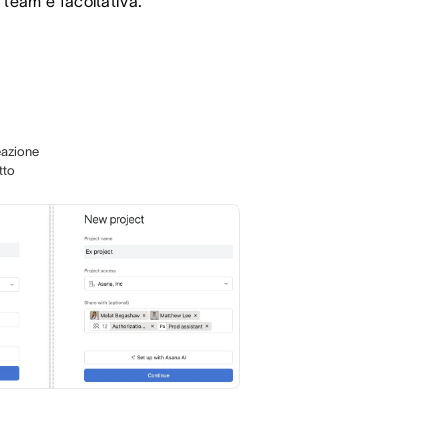
team è facoltativa.
eazione
tto