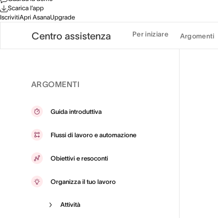
Scarica l’app
Iscriviti
Apri Asana
Upgrade
Per iniziare
Centro assistenza
Argomenti
ARGOMENTI
Guida introduttiva
Flussi di lavoro e automazione
Obiettivi e resoconti
Organizza il tuo lavoro
Attività