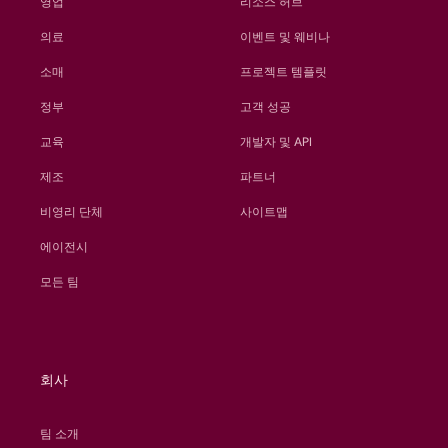
영업
리소스 허브
의료
이벤트 및 웨비나
소매
프로젝트 템플릿
정부
고객 성공
교육
개발자 및 API
제조
파트너
비영리 단체
사이트맵
에이전시
모든 팀
회사
팀 소개