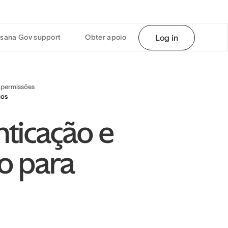
sana Gov support
Obter apoio
Log in
 permissões
gos
ticação e
o para