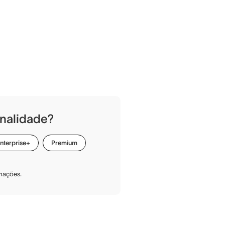
nalidade?
nterprise+
Premium
rmações.