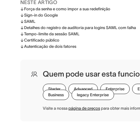
NESTE ARTIGO
Força da senha e como impor a sua redefinição
Sign-in do Google
SAML
Detalhes do registro de auditoria para logins SAML com falha
Tempo-limite da sessão SAML
Certificado público
Autenticação de dois fatores
Quem pode usar esta funcio
Starter
Advanced
Enterprise
E
Business
legacy Enterprise
Visite a nossa
página de preços
para obter mais info