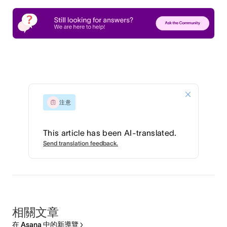
注意
This article has been AI-translated.
Send translation feedback.
相關文章
在 Asana 中的新導覽