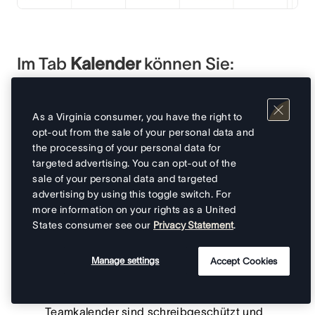
Im Tab
Kalender
können Sie:
Einen anderen Monat oder ein anderes Jahr
ansehen, indem Sie auf den Dropdown-Pfeil
As a Virginia consumer, you have the right to
klicken
opt-out from the sale of your personal data and
the processing of your personal data for
Durch einen Klick auf
Heute
zurück zur aktuellen
targeted advertising. You can opt-out of the
Woche und zum aktuellen Monat wechseln
sale of your personal data and targeted
advertising by using this toggle switch. For
more information on your rights as a United
Auf das Wochenende -Symbol klicken, um Wochenenden auf dem
States consumer see our
Privacy Statement
.
Kalender ein- oder auszublenden
Manage settings
Accept Cookies
Hinweis
Teamkalender sind schreibgeschützt und