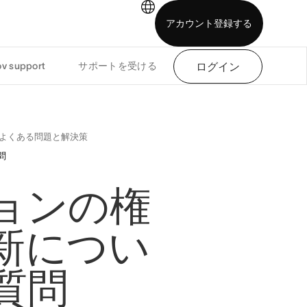
アカウント登録する
v support
サポートを受ける
ログイン
わせる
デモを見る
モバイルアプリをダウンロード
よくある問題と解決策
問
ョンの権
新につい
質問