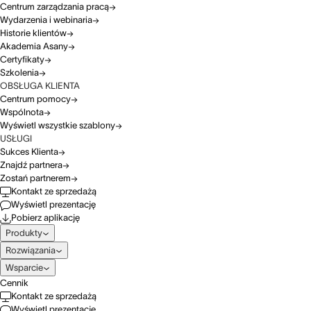
Centrum zarządzania pracą
Wydarzenia i webinaria
Historie klientów
Akademia Asany
Certyfikaty
Szkolenia
OBSŁUGA KLIENTA
Centrum pomocy
Wspólnota
Wyświetl wszystkie szablony
USŁUGI
Sukces Klienta
Znajdź partnera
Zostań partnerem
Kontakt ze sprzedażą
Wyświetl prezentację
Pobierz aplikację
Produkty
Rozwiązania
Wsparcie
Cennik
Kontakt ze sprzedażą
Wyświetl prezentację