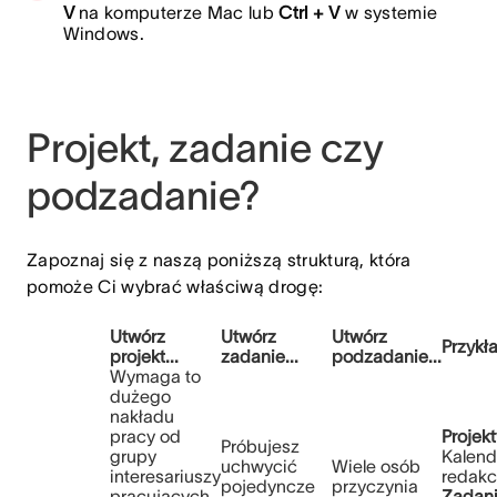
V
na komputerze Mac lub
Ctrl + V
w systemie
Windows.
Projekt, zadanie czy
podzadanie?
Zapoznaj się z naszą poniższą strukturą, która
pomoże Ci wybrać właściwą drogę:
Utwórz
Utwórz
Utwórz
Przykł
projekt...
zadanie...
podzadanie...
Wymaga to
dużego
nakładu
pracy od
Projekt
Próbujesz
grupy
Kalend
uchwycić
Wiele osób
interesariuszy
redakc
pojedyncze
przyczynia
pracujących
Zadani