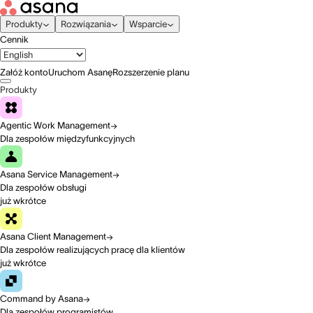
Produkty
Rozwiązania
Wsparcie
Cennik
Załóż konto
Uruchom Asanę
Rozszerzenie planu
Produkty
Agentic Work Management
Dla zespołów międzyfunkcyjnych
Asana Service Management
Dla zespołów obsługi
już wkrótce
Asana Client Management
Dla zespołów realizujących pracę dla klientów
już wkrótce
Command by Asana
Dla zespołów programistów