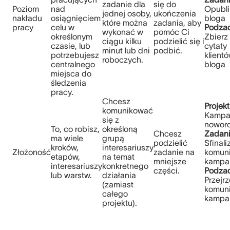
zadanie dla
się do
Poziom
nad
Opubli
jednej osoby,
ukończenia
nakładu
osiągnięciem
bloga
które można
zadania, aby
pracy
celu w
Podzad
wykonać w
pomóc Ci
określonym
Zbierz
ciągu kilku
podzielić się i
czasie, lub
cytaty
minut lub dni
podbić.
potrzebujesz
klient
roboczych.
centralnego
bloga
miejsca do
śledzenia
pracy.
Chcesz
Projekt
komunikować
Kampa
się z
nowor
To, co robisz,
określoną
Chcesz
Zadani
ma wiele
grupą
podzielić
Sfinal
kroków,
interesariuszy
Złożoność
zadanie na
komuni
etapów,
na temat
mniejsze
kampan
interesariuszy
konkretnego
części.
Podzad
lub warstw.
działania
Przejr
(zamiast
komuni
całego
kampan
projektu).