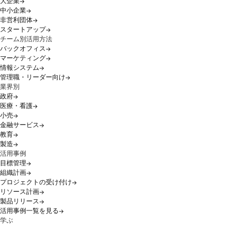
大企業
中小企業
非営利団体
スタートアップ
チーム別活用方法
バックオフィス
マーケティング
情報システム
管理職・リーダー向け
業界別
政府
医療・看護
小売
金融サービス
教育
製造
活用事例
目標管理
組織計画
プロジェクトの受け付け
リソース計画
製品リリース
活用事例一覧を見る
学ぶ