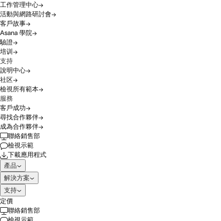
工作管理中心
活動與網路研討會
客戶故事
Asana 學院
驗證
培训
支持
說明中心
社区
檢視所有範本
服務
客戶成功
尋找合作夥伴
成為合作夥伴
聯絡銷售部
檢視示範
下載應用程式
產品
解決方案
支持
定價
聯絡銷售部
檢視示範