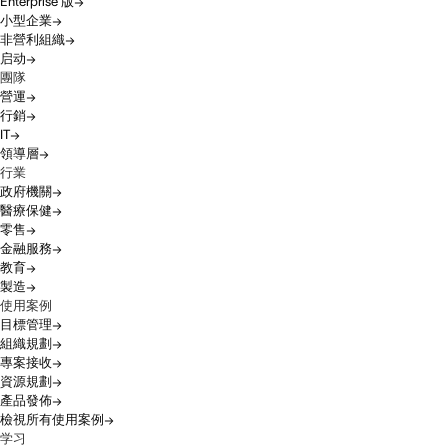
Enterprise 版
小型企業
非營利組織
启动
團隊
營運
行銷
IT
領導層
行業
政府機關
醫療保健
零售
金融服務
教育
製造
使用案例
目標管理
組織規劃
專案接收
資源規劃
產品發佈
檢視所有使用案例
学习