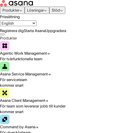
Produkter
Lösningar
Stöd
Prissättning
Registrera dig
Starta Asana
Uppgradera
Produkter
Agentic Work Management
För tvärfunktionella team
Asana Service Management
För serviceteam
kommer snart
Asana Client Management
För team som levererar jobb till kunder
kommer snart
Command by Asana
För utvecklarteam