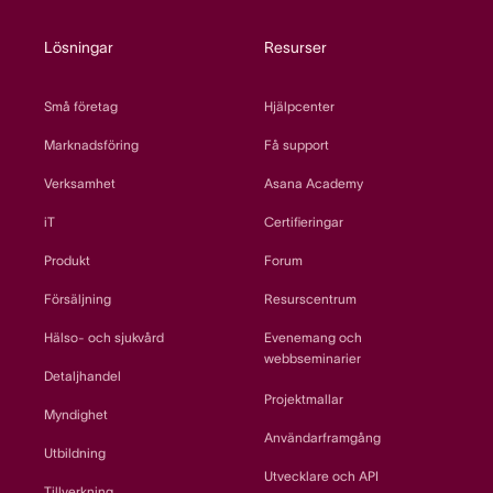
Lösningar
Resurser
Små företag
Hjälpcenter
Marknadsföring
Få support
Verksamhet
Asana Academy
iT
Certifieringar
Produkt
Forum
Försäljning
Resurscentrum
Hälso- och sjukvård
Evenemang och
webbseminarier
Detaljhandel
Projektmallar
Myndighet
Användarframgång
Utbildning
Utvecklare och API
Tillverkning