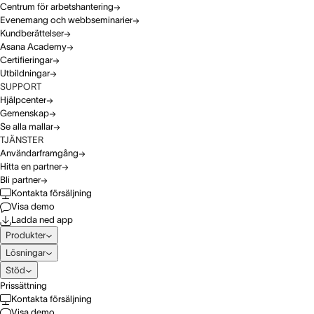
Centrum för arbetshantering
Evenemang och webbseminarier
Kundberättelser
Asana Academy
Certifieringar
Utbildningar
SUPPORT
Hjälpcenter
Gemenskap
Se alla mallar
TJÄNSTER
Användarframgång
Hitta en partner
Bli partner
Kontakta försäljning
Visa demo
Ladda ned app
Produkter
Lösningar
Stöd
Prissättning
Kontakta försäljning
Visa demo