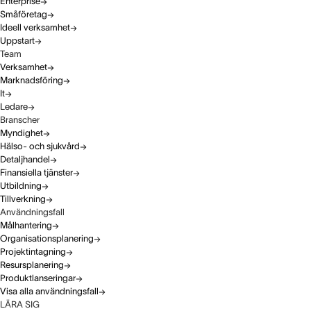
Enterprise
Småföretag
Ideell verksamhet
Uppstart
Team
Verksamhet
Marknadsföring
It
Ledare
Branscher
Myndighet
Hälso- och sjukvård
Detaljhandel
Finansiella tjänster
Utbildning
Tillverkning
Användningsfall
Målhantering
Organisationsplanering
Projektintagning
Resursplanering
Produktlanseringar
Visa alla användningsfall
LÄRA SIG