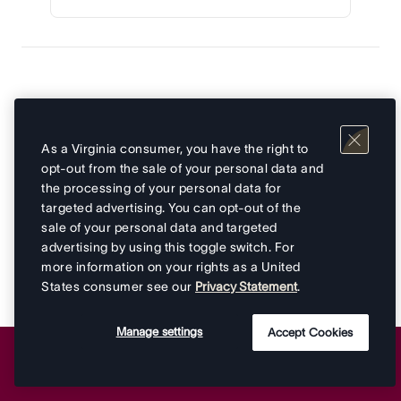
Verwandte Artikel
Erfahren Sie mehr über die Funktionen von Asana Premium
As a Virginia consumer, you have the right to
Erfahren Sie mehr über die Funktionen von Asana Business
opt-out from the sale of your personal data and
Erfahren Sie mehr über die Funktionen von Asana Starter
the processing of your personal data for
So erstellen oder entdecken Sie einen AI&nbsp;Teammate
targeted advertising. You can opt-out of the
AI Teammates
sale of your personal data and targeted
advertising by using this toggle switch. For
more information on your rights as a United
States consumer see our
Privacy Statement
.
Manage settings
Accept Cookies
Asana
home