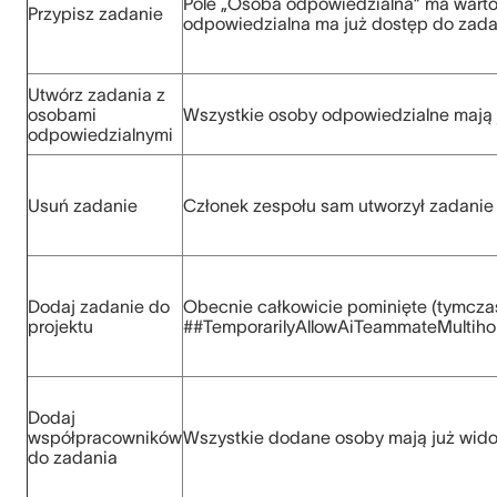
Pole „Osoba odpowiedzialna” ma wartoś
Przypisz zadanie
odpowiedzialna ma już dostęp do zada
Utwórz zadania z
osobami
Wszystkie osoby odpowiedzialne mają 
odpowiedzialnymi
Usuń zadanie
Członek zespołu sam utworzył zadanie
Dodaj zadanie do
Obecnie całkowicie pominięte (tymcza
projektu
##TemporarilyAllowAiTeammateMultiho
Dodaj
współpracowników
Wszystkie dodane osoby mają już wid
do zadania