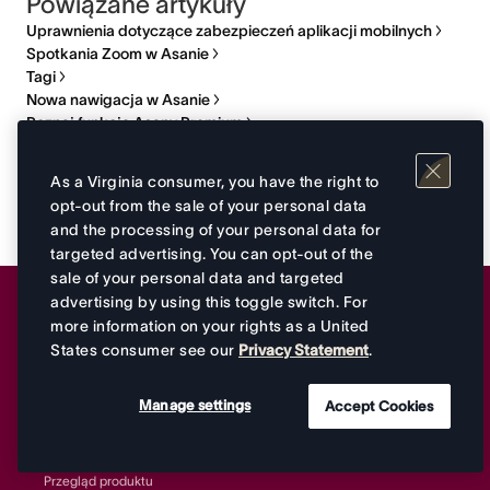
Powiązane artykuły
Uprawnienia dotyczące zabezpieczeń aplikacji mobilnych
Spotkania Zoom w Asanie
Tagi
Nowa nawigacja w Asanie
Poznaj funkcje Asany Premium
As a Virginia consumer, you have the right to
opt-out from the sale of your personal data
and the processing of your personal data for
targeted advertising. You can opt-out of the
sale of your personal data and targeted
advertising by using this toggle switch. For
more information on your rights as a United
Asana
States consumer see our
Privacy Statement
.
home
Rozpoczynasz pracę z
Przykłady zastosowania
Manage settings
Accept Cookies
Asaną?
Zarządzanie kampaniami
Przegląd produktu