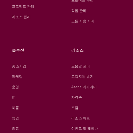
프로젝트 수신
프로젝트 관리
작업 관리
리소스 관리
모든 사용 사례
솔루션
리소스
중소기업
도움말 센터
마케팅
고객지원 받기
운영
Asana 아카데미
IT
자격증
제품
포럼
영업
리소스 허브
의료
이벤트 및 웨비나