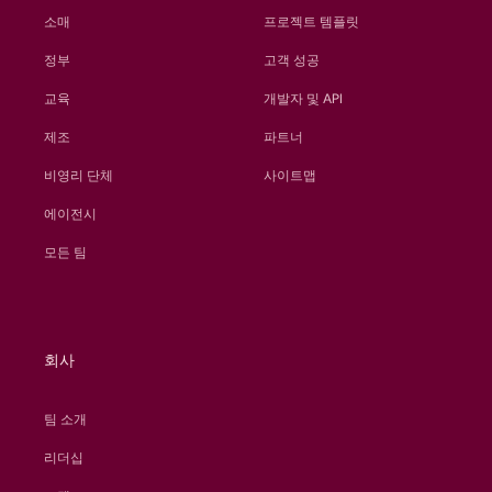
소매
프로젝트 템플릿
정부
고객 성공
교육
개발자 및 API
제조
파트너
비영리 단체
사이트맵
에이전시
모든 팀
회사
팀 소개
리더십