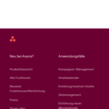
Asana
home
Neu bei Asana?
Anwendungsfälle
Produktübersicht
Kampagnen-Management
Alle Funktionen
Inhaltskalender
Neueste
Erstellung kreativer Inhalte
Funktionsveröffentlichung
Zielmanagement
Preise
Einführung neuer
Mitarbeitender
Starter-Abo