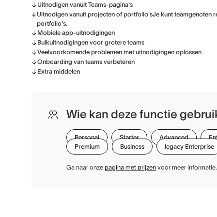
Uitnodigen vanuit Teams-pagina's
Uitnodigen vanuit projecten of portfolio'sJe kunt teamgenoten 
portfolio's.
Mobiele app-uitnodigingen
Bulkuitnodigingen voor grotere teams
Veelvoorkomende problemen met uitnodigingen oplossen
Onboarding van teams verbeteren
Extra middelen
Wie kan deze functie gebru
Personal
Starter
Advanced
En
Premium
Business
legacy Enterprise
Ga naar onze
pagina met prijzen
voor meer informatie.