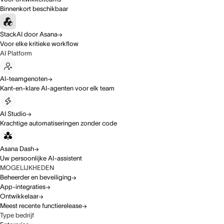
Binnenkort beschikbaar
StackAI door Asana
Voor elke kritieke workflow
AI Platform
AI-teamgenoten
Kant-en-klare AI-agenten voor elk team
AI Studio
Krachtige automatiseringen zonder code
Asana Dash
Uw persoonlijke AI-assistent
MOGELIJKHEDEN
Beheerder en beveiliging
App-integraties
Ontwikkelaar
Meest recente functierelease
Type bedrijf