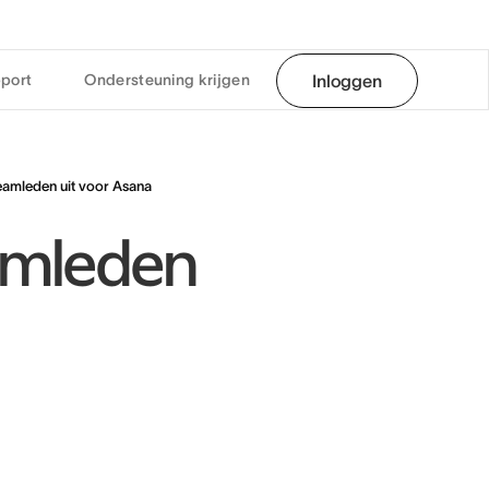
port
Ondersteuning krijgen
Inloggen
eamleden uit voor Asana
eamleden