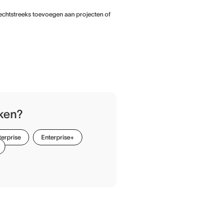
rechtstreeks toevoegen aan projecten of
iken?
terprise
Enterprise+