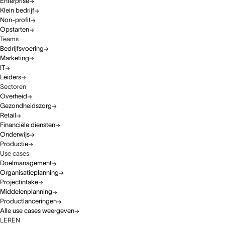
Enterprise
Klein bedrijf
Non-profit
Opstarten
Teams
Bedrijfsvoering
Marketing
IT
Leiders
Sectoren
Overheid
Gezondheidszorg
Retail
Financiële diensten
Onderwijs
Productie
Use cases
Doelmanagement
Organisatieplanning
Projectintake
Middelenplanning
Productlanceringen
Alle use cases weergeven
LEREN