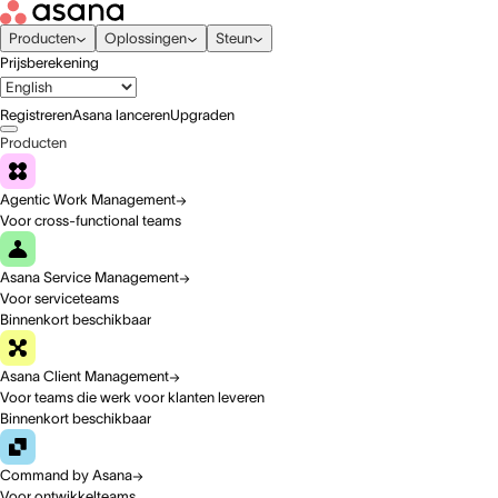
Producten
Oplossingen
Steun
Prijsberekening
Registreren
Asana lanceren
Upgraden
Producten
Agentic Work Management
Voor cross-functional teams
Asana Service Management
Voor serviceteams
Binnenkort beschikbaar
Asana Client Management
Voor teams die werk voor klanten leveren
Binnenkort beschikbaar
Command by Asana
Voor ontwikkelteams