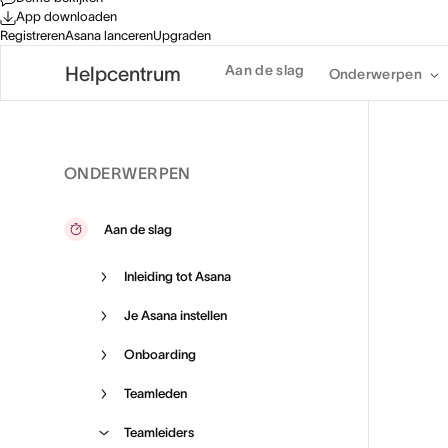
App downloaden
Registreren
Asana lanceren
Upgraden
Aan de slag
Helpcentrum
Onderwerpen
ONDERWERPEN
Aan de slag
Inleiding tot Asana
Je Asana instellen
Onboarding
Teamleden
Teamleiders