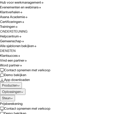
Hub voor werkmanagement
Evenementen en webinars
Klantverhalen
Asana Academie
Certificeringen
Trainingen
ONDERSTEUNING
Helpcentrum
Gemeenschap
Alle sjablonen bekijken
DIENSTEN
Klantsucces
Vind een partner
Word partner
Contact opnemen met verkoop
Demo bekijken
App downloaden
Producten
Oplossingen
Steun
Prijsberekening
Contact opnemen met verkoop
Demo bekijken