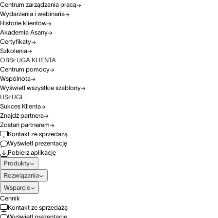
Centrum zarządzania pracą
Wydarzenia i webinaria
Historie klientów
Akademia Asany
Certyfikaty
Szkolenia
OBSŁUGA KLIENTA
Centrum pomocy
Wspólnota
Wyświetl wszystkie szablony
USŁUGI
Sukces Klienta
Znajdź partnera
Zostań partnerem
Kontakt ze sprzedażą
Wyświetl prezentację
Pobierz aplikację
Produkty
Rozwiązania
Wsparcie
Cennik
Kontakt ze sprzedażą
Wyświetl prezentację