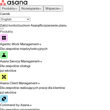
Produkty
Rozwiązania
Wsparcie
Cennik
Załóż konto
Uruchom Asanę
Rozszerzenie planu
Produkty
Agentic Work Management
Dla zespołów międzyfunkcyjnych
Asana Service Management
Dla zespołów obsługi
już wkrótce
Asana Client Management
Dla zespołów realizujących pracę dla klientów
już wkrótce
Command by Asana
Dla zespołów programistów