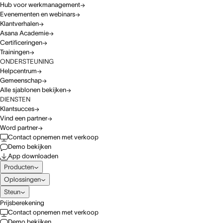
Hub voor werkmanagement
Evenementen en webinars
Klantverhalen
Asana Academie
Certificeringen
Trainingen
ONDERSTEUNING
Helpcentrum
Gemeenschap
Alle sjablonen bekijken
DIENSTEN
Klantsucces
Vind een partner
Word partner
Contact opnemen met verkoop
Demo bekijken
App downloaden
Producten
Oplossingen
Steun
Prijsberekening
Contact opnemen met verkoop
Demo bekijken