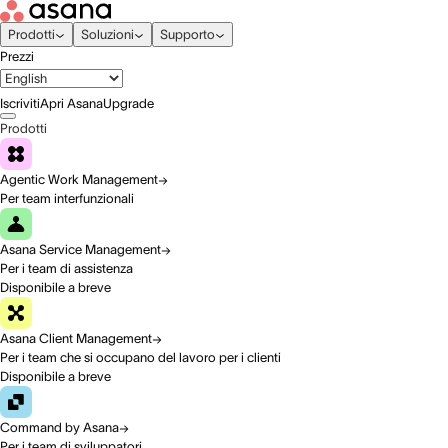
Prodotti
Soluzioni
Supporto
Prezzi
Iscriviti
Apri Asana
Upgrade
Prodotti
Agentic Work Management
Per team interfunzionali
Asana Service Management
Per i team di assistenza
Disponibile a breve
Asana Client Management
Per i team che si occupano del lavoro per i clienti
Disponibile a breve
Command by Asana
Per i team di sviluppatori