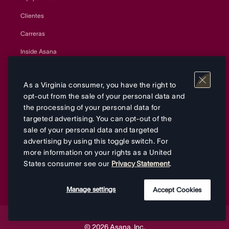
Clientes
Carreras
Inside Asana
Cultura
As a Virginia consumer, you have the right to
Prensa
opt-out from the sale of your personal data and
Relaciones con los inversores
the processing of your personal data for
targeted advertising. You can opt-out of the
Confianza y seguridad
sale of your personal data and targeted
advertising by using this toggle switch. For
Privacy
more information on your rights as a United
Supplier responsibility
States consumer see our
Privacy Statement
.
Sustainability and ESG
Manage settings
Accept Cookies
© 2026 Asana, Inc.