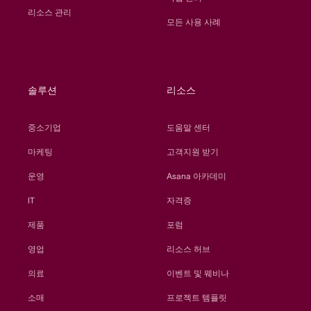
리소스 관리
모든 사용 사례
솔루션
리소스
중소기업
도움말 센터
마케팅
고객지원 받기
운영
Asana 아카데미
IT
자격증
제품
포럼
영업
리소스 허브
의료
이벤트 및 웨비나
소매
프로젝트 템플릿