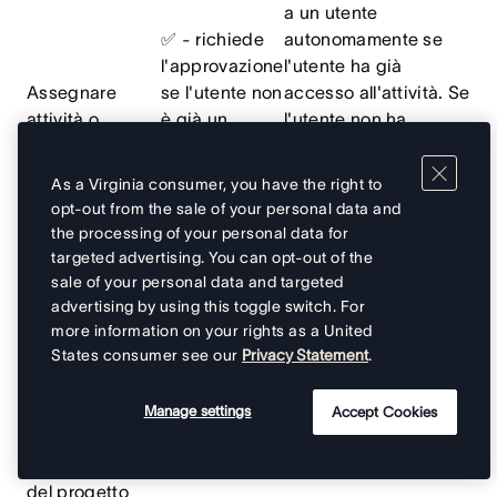
a un utente
✅ - richiede
autonomamente se
l'approvazione
l'utente ha già
Assegnare
se l'utente non
accesso all'attività. Se
attività o
è già un
l'utente non ha
sottoattività a
collaboratore
accesso all'attività,
un utente
o un
l'AI Teammate
As a Virginia consumer, you have the right to
incaricato
chiederà
opt-out from the sale of your personal data and
dell'attività
l'approvazione
the processing of your personal data for
all'utente che sta
targeted advertising. You can opt-out of the
eseguendo
sale of your personal data and targeted
l'operazione.
advertising by using this toggle switch. For
more information on your rights as a United
States consumer see our
Privacy Statement
.
Aggiornamento
del valore di un
Manage settings
Accept Cookies
campo
✅
personalizzato
del progetto