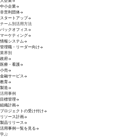
大企業
中小企業
非営利団体
スタートアップ
チーム別活用方法
バックオフィス
マーケティング
情報システム
管理職・リーダー向け
業界別
政府
医療・看護
小売
金融サービス
教育
製造
活用事例
目標管理
組織計画
プロジェクトの受け付け
リソース計画
製品リリース
活用事例一覧を見る
学ぶ