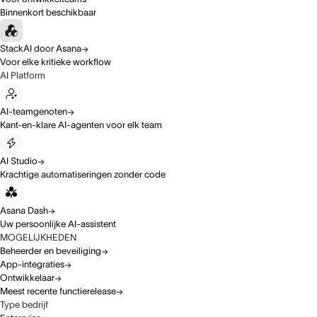
Binnenkort beschikbaar
StackAI door Asana
Voor elke kritieke workflow
AI Platform
AI-teamgenoten
Kant-en-klare AI-agenten voor elk team
AI Studio
Krachtige automatiseringen zonder code
Asana Dash
Uw persoonlijke AI-assistent
MOGELIJKHEDEN
Beheerder en beveiliging
App-integraties
Ontwikkelaar
Meest recente functierelease
Type bedrijf