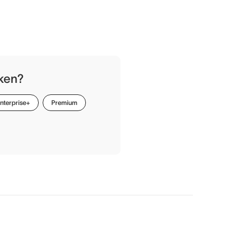
iken?
nterprise+
Premium