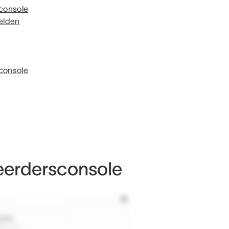
console
elden
sconsole
eerdersconsole