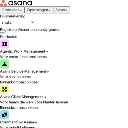
Producten
Oplossingen
Steun
Prijsberekening
Registreren
Asana lanceren
Upgraden
Producten
Agentic Work Management
Voor cross-functional teams
Asana Service Management
Voor serviceteams
Binnenkort beschikbaar
Asana Client Management
Voor teams die werk voor klanten leveren
Binnenkort beschikbaar
Command by Asana
Voor ontwikkelteams