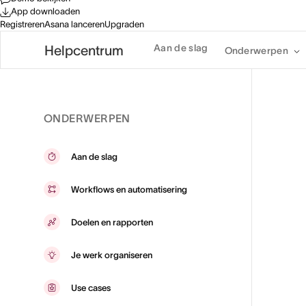
App downloaden
Registreren
Asana lanceren
Upgraden
Aan de slag
Helpcentrum
Onderwerpen
ONDERWERPEN
Aan de slag
Workflows en automatisering
Doelen en rapporten
Je werk organiseren
Use cases