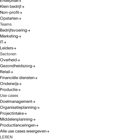
Enterprise
Klein bedrijf
Non-profit
Opstarten
Teams
Bedrijfsvoering
Marketing
IT
Leiders
Sectoren
Overheid
Gezondheidszorg
Retail
Financiële diensten
Onderwijs
Productie
Use cases
Doelmanagement
Organisatieplanning
Projectintake
Middelenplanning
Productlanceringen
Alle use cases weergeven
LEREN