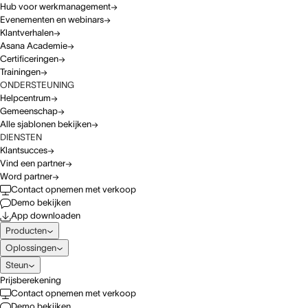
Hub voor werkmanagement
Evenementen en webinars
Klantverhalen
Asana Academie
Certificeringen
Trainingen
ONDERSTEUNING
Helpcentrum
Gemeenschap
Alle sjablonen bekijken
DIENSTEN
Klantsucces
Vind een partner
Word partner
Contact opnemen met verkoop
Demo bekijken
App downloaden
Producten
Oplossingen
Steun
Prijsberekening
Contact opnemen met verkoop
Demo bekijken