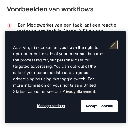
Voorbeelden van workflows
Een Medewerker van een taak laat een reactie
achter op een taak in Asana → Stuur een
herinnering over de reactie naar de
Verantwoordelijke van de taak via een DM in
Microsoft Teams.
As a Virginia consumer, you have the right to
opt-out from the sale of your personal data and
Een taak is van status veranderd → Stuur een
the processing of your personal data for
herinnering naar een groep via een Microsoft
targeted advertising. You can opt-out of the
Teams-DM, zodat mensen weten dat ze deze
sale of your personal data and targeted
moeten opvolgen.
advertising by using this toggle switch. For
Belanghebbenden waarschuwen voor
more information on your rights as a United
naderende deadlines
States consumer see our
Privacy Statement
.
Stuur groepsberichten voor taakupdates die de
aandacht van het team vereisen
Manage settings
Accept Cookies