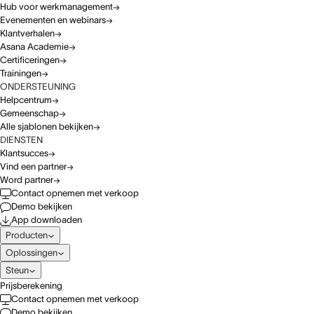
Hub voor werkmanagement
Evenementen en webinars
Klantverhalen
Asana Academie
Certificeringen
Trainingen
ONDERSTEUNING
Helpcentrum
Gemeenschap
Alle sjablonen bekijken
DIENSTEN
Klantsucces
Vind een partner
Word partner
Contact opnemen met verkoop
Demo bekijken
App downloaden
Producten
Oplossingen
Steun
Prijsberekening
Contact opnemen met verkoop
Demo bekijken