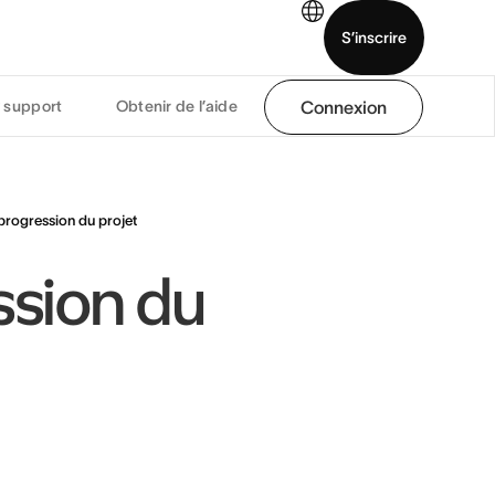
S’inscrire
 support
Obtenir de l’aide
Connexion
ommercial
Voir une démo
Télécharger l’application
 progression du projet
ssion du