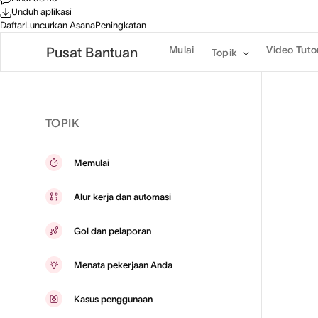
Unduh aplikasi
Daftar
Luncurkan Asana
Peningkatan
Mulai
Video Tutor
Pusat Bantuan
Topik
TOPIK
Memulai
Alur kerja dan automasi
Gol dan pelaporan
Menata pekerjaan Anda
Kasus penggunaan