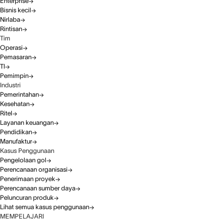
Enterprise
Bisnis kecil
Nirlaba
Rintisan
Tim
Operasi
Pemasaran
TI
Pemimpin
Industri
Pemerintahan
Kesehatan
Ritel
Layanan keuangan
Pendidikan
Manufaktur
Kasus Penggunaan
Pengelolaan gol
Perencanaan organisasi
Penerimaan proyek
Perencanaan sumber daya
Peluncuran produk
Lihat semua kasus penggunaan
MEMPELAJARI