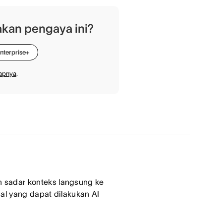
kan pengaya ini?
nterprise+
kapnya
.
 sadar konteks langsung ke
hal yang dapat dilakukan AI