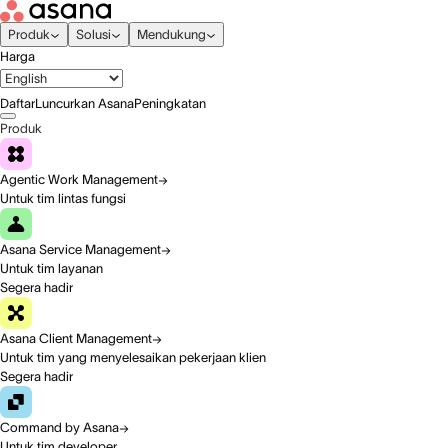
Produk
Solusi
Mendukung
Harga
Daftar
Luncurkan Asana
Peningkatan
Produk
Agentic Work Management
Untuk tim lintas fungsi
Asana Service Management
Untuk tim layanan
Segera hadir
Asana Client Management
Untuk tim yang menyelesaikan pekerjaan klien
Segera hadir
Command by Asana
Untuk tim developer