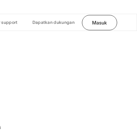
 support
Dapatkan dukungan
Masuk
i