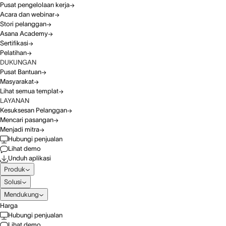
Pusat pengelolaan kerja
Acara dan webinar
Stori pelanggan
Asana Academy
Sertifikasi
Pelatihan
DUKUNGAN
Pusat Bantuan
Masyarakat
Lihat semua templat
LAYANAN
Kesuksesan Pelanggan
Mencari pasangan
Menjadi mitra
Hubungi penjualan
Lihat demo
Unduh aplikasi
Produk
Solusi
Mendukung
Harga
Hubungi penjualan
Lihat demo