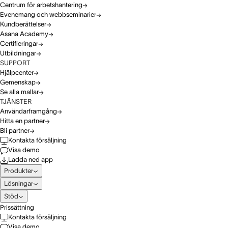
Centrum för arbetshantering
Evenemang och webbseminarier
Kundberättelser
Asana Academy
Certifieringar
Utbildningar
SUPPORT
Hjälpcenter
Gemenskap
Se alla mallar
TJÄNSTER
Användarframgång
Hitta en partner
Bli partner
Kontakta försäljning
Visa demo
Ladda ned app
Produkter
Lösningar
Stöd
Prissättning
Kontakta försäljning
Visa demo