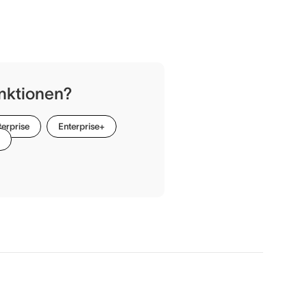
nktionen?
terprise
Enterprise+