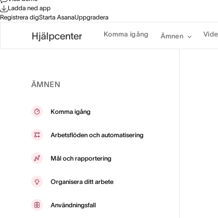
Ladda ned app
Registrera dig
Starta Asana
Uppgradera
Komma igång
Vid
Hjälpcenter
Ämnen
ÄMNEN
Komma igång
Arbetsflöden och automatisering
Mål och rapportering
Organisera ditt arbete
Användningsfall