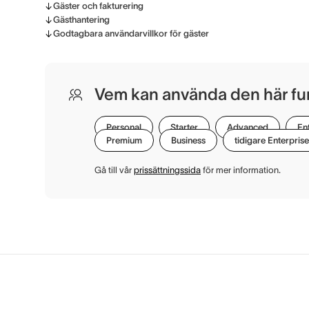
Gäster och fakturering
Gästhantering
Godtagbara användarvillkor för gäster
Vem kan använda den här fu
Personal
Starter
Advanced
En
Premium
Business
tidigare Enterprise
Gå till vår
prissättningssida
för mer information.