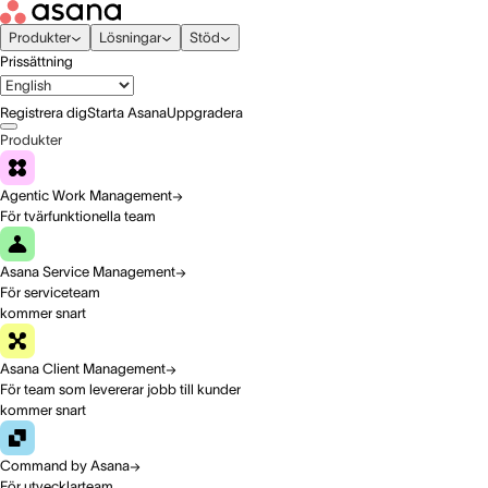
Produkter
Lösningar
Stöd
Prissättning
Registrera dig
Starta Asana
Uppgradera
Produkter
Agentic Work Management
För tvärfunktionella team
Asana Service Management
För serviceteam
kommer snart
Asana Client Management
För team som levererar jobb till kunder
kommer snart
Command by Asana
För utvecklarteam