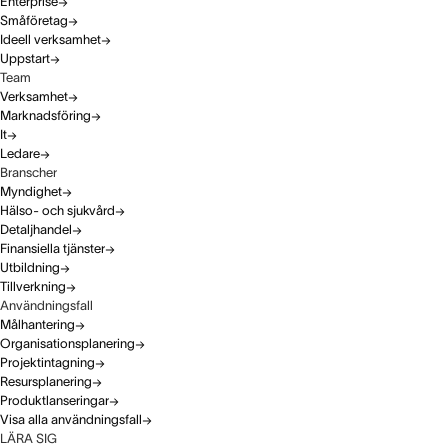
Enterprise
Småföretag
Ideell verksamhet
Uppstart
Team
Verksamhet
Marknadsföring
It
Ledare
Branscher
Myndighet
Hälso- och sjukvård
Detaljhandel
Finansiella tjänster
Utbildning
Tillverkning
Användningsfall
Målhantering
Organisationsplanering
Projektintagning
Resursplanering
Produktlanseringar
Visa alla användningsfall
LÄRA SIG