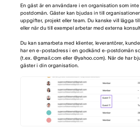
En gäst är en användare i en organisation som inte
postdomän. Gäster kan bjudas in till organisationen
uppgifter, projekt eller team. Du kanske vill lägga til
eller när du till exempel arbetar med externa konsult
Du kan samarbeta med klienter, leverantörer, kunde
har en e-postadress i en godkänd e-postdomän som 
(t.ex. @gmail.com eller @yahoo.com). När de har bju
gäster i din organisation.