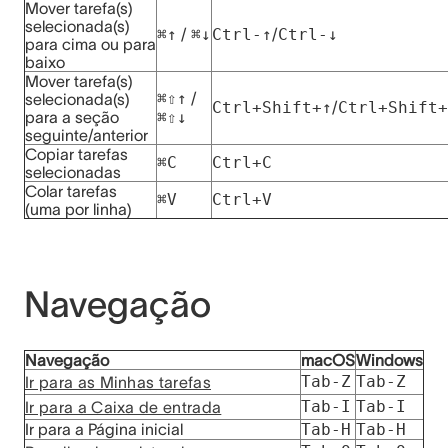
Mover tarefa(s)
selecionada(s)
⌘↑
/
⌘↓
Ctrl-↑
/
Ctrl-↓
para cima ou para
baixo
Mover tarefa(s)
⌘⇧↑
/
selecionada(s)
Ctrl+Shift+↑
/
Ctrl+Shift+
para a seção
⌘⇧↓
seguinte/anterior
Copiar tarefas
⌘C
Ctrl+C
selecionadas
Colar tarefas
⌘V
Ctrl+V
(uma por linha)
Navegação
Navegação
macOS
Windows
Tab-Z
Tab-Z
Ir para as Minhas tarefas
Tab-I
Tab-I
Ir para a Caixa de entrada
Ir para a Página inicial
Tab-H
Tab-H