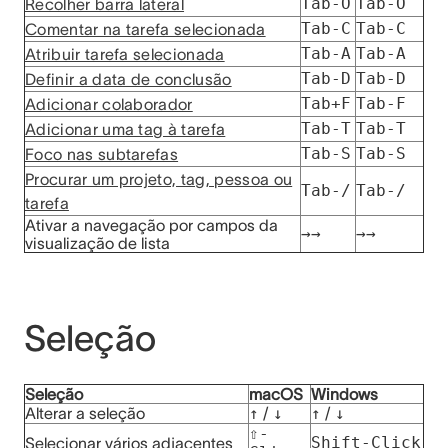
Tab-O
Tab-O
Recolher barra lateral
Tab-C
Tab-C
Comentar na tarefa selecionada
Tab-A
Tab-A
Atribuir tarefa selecionada
Tab-D
Tab-D
Definir a data de conclusão
Tab+F
Tab-F
Adicionar colaborador
Tab-T
Tab-T
Adicionar uma tag à tarefa
Tab-S
Tab-S
Foco nas subtarefas
Procurar um projeto, tag, pessoa ou
Tab-/
Tab-/
tarefa
Ativar a navegação por campos da
→→
→→
visualização de lista
Seleção
Seleção
macOS
Windows
Alterar a seleção
↑
/
↓
↑
/
↓
⇧-
Shift-Click
Selecionar vários adjacentes