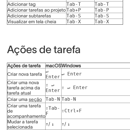
Adicionar tag
Tab-T
Tab-T
Adicionar tarefas ao projeto
Tab+P
Tab-P
Adicionar subtarefas
Tab-S
Tab-S
Visualizar em tela cheia
Tab-X
Tab-X
Ações de tarefa
Ações de tarefa
macOS
Windows
↵
↵ Enter
Criar nova tarefa
Enter
Criar uma nova
⇧
↵
⇧
↵ Enter
tarefa acima da
Enter
tarefa atual
Tab-N
Tab-N
Criar uma
seção
Criar uma tarefa
⇧
Tab-
⇧
Ctrl+F
de
F
acompanhamento
Mudar a tarefa
↑
/
↓
↑
/
↓
selecionada