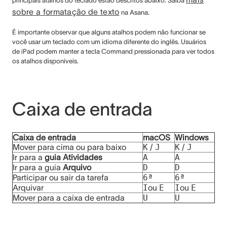
principais atalhos do teclado estão descritos abaixo. Saiba
sobre a formatação de texto
na Asana.
É importante observar que alguns atalhos podem não funcionar se
você usar um teclado com um idioma diferente do inglês. Usuários
de iPad podem manter a tecla Command pressionada para ver todos
os atalhos disponíveis.
Caixa de entrada
Caixa de entrada
macOS
Windows
Mover para cima ou para baixo
K
/
J
K
/
J
Ir para a
guia Atividades
A
A
Ir para a guia
Arquivo
D
D
Participar ou sair da tarefa
6ª
6ª
Arquivar
I
ou
E
I
ou
E
Mover para a caixa de entrada
U
U