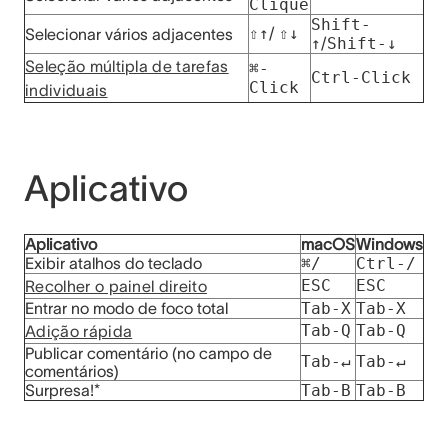
Clique
Shift-
⇧↑
/
⇧↓
Selecionar vários adjacentes
↑
/
Shift-↓
Seleção múltipla de tarefas
⌘-
Ctrl-Click
Click
individuais
Aplicativo
Aplicativo
macOS
Windows
Exibir atalhos do teclado
⌘/
Ctrl-/
ESC
ESC
Recolher o painel direito
Entrar no modo de foco total
Tab-X
Tab-X
Tab-Q
Tab-Q
Adição rápida
Publicar comentário (no campo de
Tab-↵
Tab-↵
comentários)
Surpresa!*
Tab-B
Tab-B