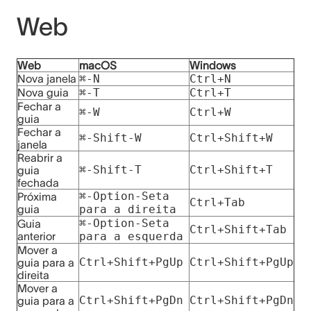
Web
Web
macOS
Windows
Nova janela
⌘-N
Ctrl+N
Nova guia
⌘-T
Ctrl+T
Fechar a
⌘-W
Ctrl+W
guia
Fechar a
⌘-Shift-W
Ctrl+Shift+W
janela
Reabrir a
⌘-Shift-T
Ctrl+Shift+T
guia
fechada
⌘-Option-Seta
Próxima
Ctrl+Tab
guia
para a direita
⌘-Option-Seta
Guia
Ctrl+Shift+Tab
anterior
para a esquerda
Mover a
Ctrl+Shift+PgUp
Ctrl+Shift+PgUp
guia para a
direita
Mover a
Ctrl+Shift+PgDn
Ctrl+Shift+PgDn
guia para a