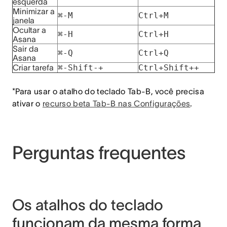
esquerda
Minimizar a
⌘-M
Ctrl+M
janela
Ocultar a
⌘-H
Ctrl+H
Asana
Sair da
⌘-Q
Ctrl+Q
Asana
Criar tarefa
⌘-Shift-+
Ctrl+Shift++
*Para usar o atalho do teclado Tab-B, você precisa
ativar o
recurso beta Tab-B nas Configurações
.
Perguntas frequentes
Os atalhos do teclado
funcionam da mesma forma