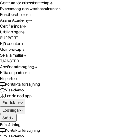
Centrum för arbetshantering
Evenemang och webbseminarier
Kundberättelser
Asana Academy
Certifieringar
Utbildningar
SUPPORT
Hjälpcenter
Gemenskap
Se alla mallar
TJÄNSTER
Användarframgång
Hitta en partner
Bli partner
Kontakta försäljning
Visa demo
Ladda ned app
Produkter
Lösningar
Stöd
Prissättning
Kontakta försäljning
Visa demo