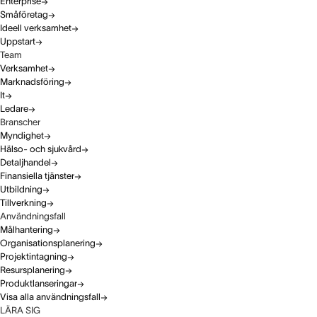
Enterprise
Småföretag
Ideell verksamhet
Uppstart
Team
Verksamhet
Marknadsföring
It
Ledare
Branscher
Myndighet
Hälso- och sjukvård
Detaljhandel
Finansiella tjänster
Utbildning
Tillverkning
Användningsfall
Målhantering
Organisationsplanering
Projektintagning
Resursplanering
Produktlanseringar
Visa alla användningsfall
LÄRA SIG