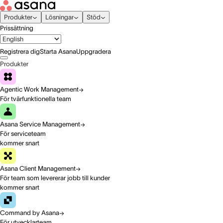
Produkter
Lösningar
Stöd
Prissättning
Registrera dig
Starta Asana
Uppgradera
Produkter
Agentic Work Management
För tvärfunktionella team
Asana Service Management
För serviceteam
kommer snart
Asana Client Management
För team som levererar jobb till kunder
kommer snart
Command by Asana
För utvecklarteam