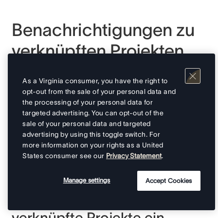
Benachrichtigungen zu
verknüpften Projekten
Sie können ein Asana-Projekt direkt in den
As a Virginia consumer, you have the right to
Projekteinstellungen
von Asana mit einem Slack-
opt-out from the sale of your personal data and
Channel verknüpfen. Nur Projekt-Admins und
the processing of your personal data for
targeted advertising. You can opt-out of the
Editoren können verknüpfte
sale of your personal data and targeted
Projektbenachrichtigungen einrichten, bearbeiten
advertising by using this toggle switch. For
oder entfernen.
more information on your rights as a United
States consumer see our
Privacy Statement
.
So richten Sie
Manage settings
Accept Cookies
Benachrichtigungen für
verknüpfte Projekte ein