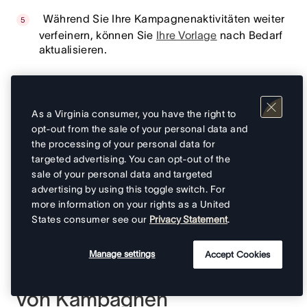
Während Sie Ihre Kampagnenaktivitäten weiter
verfeinern, können Sie
Ihre Vorlage
nach Bedarf
aktualisieren.
Phase 3:
As a Virginia consumer, you have the right to
opt-out from the sale of your personal data and
Nachverfolgung und
the processing of your personal data for
targeted advertising. You can opt-out of the
Berichterstattung
sale of your personal data and targeted
advertising by using this toggle switch. For
more information on your rights as a United
States consumer see our
Privacy Statement
.
Berichterstattung über die
Manage settings
Accept Cookies
Arbeit und den Fortschritt
von Kampagnen